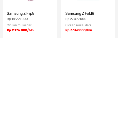
Samsung Z Flip8
Samsung Z Fold8
Rp 18.999.000
Rp 27.499.000
Cicilan mulai dari
Cicilan mulai dari
Rp 2.176.000/bln
Rp 3.149.000/bln
Samsung Z Fold8 Ultra
vivo T5 Pro 5G
Rp 31.499.000
Rp 5.199.000