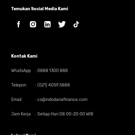
Kode Akses kamu
Temukan Social Media Kami
8
Pilih menu m-Admin
9
Pilih "Atur Kuasa Debet"
Kontak Kami
WhatsApp
:
0888 1300 888
10
Pilih INDODANA MULTI
FINANCE untuk kamu aktivasi
Telepon
:
(021) 4059 5888
Email
:
cs@indodanafinance.com
11
Pilih "Setuju" setelah kamu
membaca dan memahami
Jam Kerja
:
Setiap Hari 08:00-20:00 WIB
syarat dan ketentuan dari
BCA