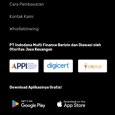
Cara Pembayaran
Kontak Kami
5
Isi dengan nomor rekening
dan nomor handphone kamu
Whistleblowing
yang terdaftar di BCA dan
terhubung dengan m-
Banking BCA
PT Indodana Multi Finance Berizin dan Diawasi oleh
Otoritas Jasa Keuangan
6
Kamu akan diminta untuk
melanjutkan proses aktivasi
di aplikasi BCA mobile
Download Aplikasinya Gratis!
7
Buka aplikasi BCA Mobile
untuk melanjutkan aktivasi.
Pilih m-BCA lalu masukkan