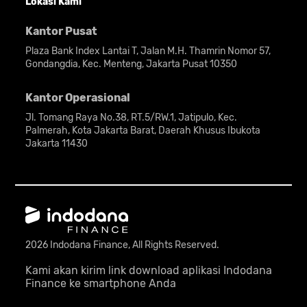
Lokasi Kami
Kantor Pusat
12
Pilih "Aktivasi" untuk
Plaza Bank Index Lantai T, Jalan M.H. Thamrin Nomor 57,
melanjutkan proses aktivasi
Gondangdia, Kec. Menteng, Jakarta Pusat 10350
autodebet ini
Kantor Operasional
Jl. Tomang Raya No.38, RT.5/RW.1, Jatipulo, Kec.
13
Selamat! proses aktivasi
Palmerah, Kota Jakarta Barat, Daerah Khusus Ibukota
autodebet BCA kamu sudah
Jakarta 11430
selesai. Sekarang, kamu
tinggal menunggu hingga
kamu mendapatkan notifikasi
jika autodebet kamu sudah
aktif.
2026 Indodana Finance, All Rights Reserved.
Kami akan kirim link download aplikasi Indodana
Finance ke smartphone Anda