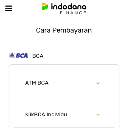
Cara Pembayaran
BCA
ATM BCA
1
Masukkan kartu ATM dan PIN
BCA Anda
KlikBCA Individu
2
Masuk ke menu TRANSAKSI