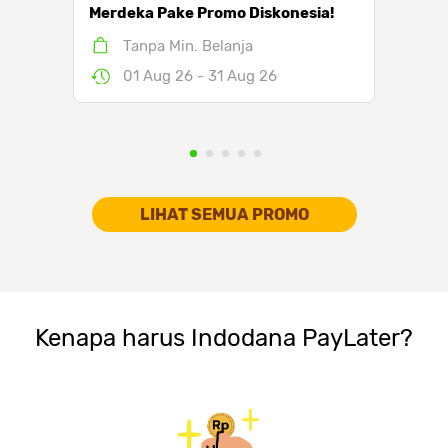
Merdeka Pake Promo Diskonesia!
Tanpa Min. Belanja
01 Aug 26 - 31 Aug 26
2
3
4
5
LIHAT SEMUA PROMO
Kenapa harus Indodana PayLater?