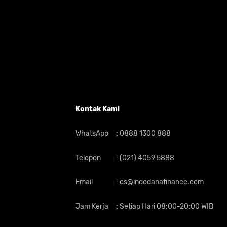
Kontak Kami
WhatsApp
:
0888 1300 888
Telepon
:
(021) 4059 5888
Email
:
cs@indodanafinance.com
Jam Kerja
:
Setiap Hari 08:00-20:00 WIB