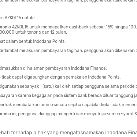
terlambat melakukan pembayaran tagihan, pengguna akan dikenakan 
o AZKOL15 untuk :
promo AZKOL15 untuk mendapatkan cashback sebesar 15% hingga 10
00.000 untuk tenor 6 dan 12 bulan.
at dalam bentuk Indodana Points.
terlambat melakukan pembayaran tagihan, pengguna akan dikenakan 
dimasukkan di halaman pembayaran Indodana Finance.
tidak dapat digabungkan dengan pemakaian Indodana Points.
igunakan sebanyak 1 (satu) kali oleh setiap pengguna selama periode
bayaran karena kegagalan pada sistem bank berada diluar tanggung j
erhak membatalkan promo secara sepihak apabila dinilai tidak memenu
romo ini, pengguna dianggap mengerti dan menyetujui semua syarat 
-hati terhadap pihak yang mengatasnamakan Indodana Fin