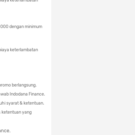
biaya keterlambatan
0.000 dengan minimum
biaya keterlambatan
 promo berlangsung.
awab Indodana Finance.
hi syarat & ketentuan.
& ketentuan yang
ance.