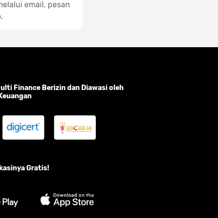
elalui email, pesan
.
lti Finance Berizin dan Diawasi oleh
 Keuangan
asinya Gratis!