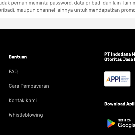
idak pernah meminta password, data pribadi dan lain-lain m
pribadi, maupun channel lainnya untuk mendapatkan promo
PT Indodana Mu
Bantuan
Otoritas Jasa
FAQ
Cara Pembayaran
Kontak Kami
Download Aplik
Whistleblowing