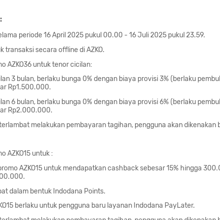
:
elama periode 16 April 2025 pukul 00.00 - 16 Juli 2025 pukul 23.59.
 transaksi secara offline di AZKO.
 AZKO36 untuk tenor cicilan:
ilan 3 bulan, berlaku bunga 0% dengan biaya provisi 3% (berlaku pemb
sar Rp1.500.000.
ilan 6 bulan, berlaku bunga 0% dengan biaya provisi 6% (berlaku pemb
sar Rp2.000.000.
terlambat melakukan pembayaran tagihan, pengguna akan dikenakan 
o AZKO15 untuk :
promo AZKO15 untuk mendapatkan cashback sebesar 15% hingga 300
000.000.
at dalam bentuk Indodana Points.
O15 berlaku untuk pengguna baru layanan Indodana PayLater.