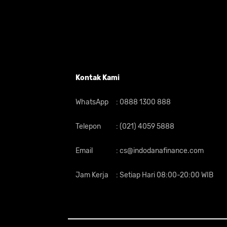
Kontak Kami
WhatsApp
:
0888 1300 888
Telepon
:
(021) 4059 5888
Email
:
cs@indodanafinance.com
Jam Kerja
:
Setiap Hari 08:00-20:00 WIB