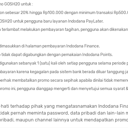
mo GOSH20 untuk :
kon sebesar 20% hingga Rp100.000 dengan minimum transaksi Rp500.
OSH20 untuk pengguna baru layanan Indodana PayLater.
 terlambat melakukan pembayaran tagihan, pengguna akan dikenakan
dimasukkan di halaman pembayaran Indodana Finance.
tidak dapat digabungkan dengan pemakaian Indodana Points.
igunakan sebanyak 1 (satu) kali oleh setiap pengguna selama periode
bayaran karena kegagalan pada sistem bank berada diluar tanggung j
erhak membatalkan promo secara sepihak apabila dinilai tidak memenu
romo ini, pengguna dianggap mengerti dan menyetujui semua syarat 
-hati terhadap pihak yang mengatasnamakan Indodana Fin
idak pernah meminta password, data pribadi dan lain-lain m
pribadi, maupun channel lainnya untuk mendapatkan promo