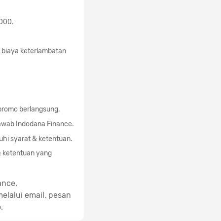
000.
 biaya keterlambatan
 promo berlangsung.
awab Indodana Finance.
hi syarat & ketentuan.
& ketentuan yang
ance.
elalui email, pesan
.