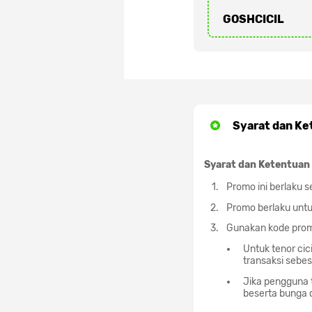
GOSHCICIL
Syarat dan Ke
Syarat dan Ketentuan 
Promo ini berlaku s
Promo berlaku untuk
Gunakan kode promo
Untuk tenor cic
transaksi sebe
Jika pengguna 
beserta bunga 