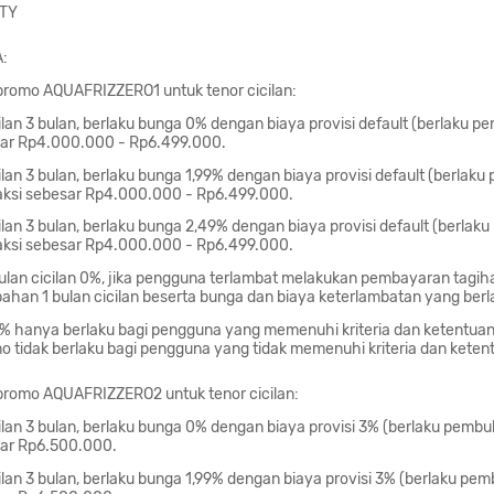
ITY
:
romo AQUAFRIZZERO1 untuk tenor cicilan:
ilan 3 bulan, berlaku bunga 0% dengan biaya provisi default (berlaku 
sar Rp4.000.000 - Rp6.499.000.
ilan 3 bulan, berlaku bunga 1,99% dengan biaya provisi default (berlak
ksi sebesar Rp4.000.000 - Rp6.499.000.
ilan 3 bulan, berlaku bunga 2,49% dengan biaya provisi default (berlak
ksi sebesar Rp4.000.000 - Rp6.499.000.
bulan cicilan 0%, jika pengguna terlambat melakukan pembayaran tagi
ahan 1 bulan cicilan beserta bunga dan biaya keterlambatan yang berl
0% hanya berlaku bagi pengguna yang memenuhi kriteria dan ketentua
o tidak berlaku bagi pengguna yang tidak memenuhi kriteria dan keten
romo AQUAFRIZZERO2 untuk tenor cicilan:
ilan 3 bulan, berlaku bunga 0% dengan biaya provisi 3% (berlaku pemb
sar Rp6.500.000.
ilan 3 bulan, berlaku bunga 1,99% dengan biaya provisi 3% (berlaku p