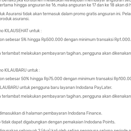
an berlaku jika konsumen melakukan kewajiban membayar angsuran sec
pertama hingga angsuran ke 16, maka angsuran ke 17 dan ke 18 akan di
k Asuransi tidak akan termasuk dalam promo gratis angsuran ini. Pe
 produk asuransi.
o KILAUSEHAT untuk :
on sebesar 5% hingga Rp500.000 dengan minimum transaksi Rp1.000.0
 terlambat melakukan pembayaran tagihan, pengguna akan dikenakan
o KILAUBARU untuk :
kon sebesar 50% hingga Rp75.000 dengan minimum transaksi Rp100.0
ILAUBARU untuk pengguna baru layanan Indodana PayLater.
 terlambat melakukan pembayaran tagihan, pengguna akan dikenakan
dimasukkan di halaman pembayaran Indodana Finance.
tidak dapat digabungkan dengan pemakaian Indodana Points.
igunakan sebanyak 2 (dua) kali oleh setiap pengguna selama periode 