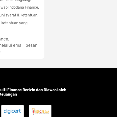
awab Indodana Finance.
hi syarat & ketentuan.
& ketentuan yang
ance.
elalui email, pesan
.
lti Finance Berizin dan Diawasi oleh
 Keuangan