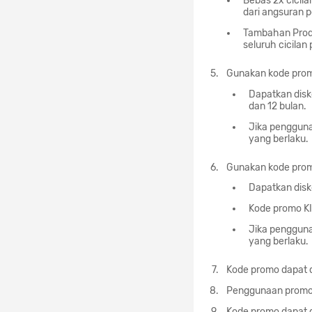
Bebas 2x cicil
dari angsuran 
Tambahan Produ
seluruh cicilan
Gunakan kode prom
Dapatkan disk
dan 12 bulan.
Jika pengguna
yang berlaku.
Gunakan kode prom
Dapatkan dis
Kode promo K
Jika pengguna
yang berlaku.
Kode promo dapat 
Penggunaan promo 
Kode promo dapat d