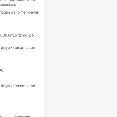
ara tepat waktu mulai
 hapuskan.
langgan wajib membayar
00 untuk tenor 3, 6,
 biaya keterlambatan
00.
 biaya keterlambatan
promo berlangsung.