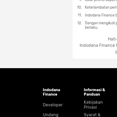
Keterlambatan pem
Indodana Finance b
Dengan mengikuti p
berlaku.
Hati
Indodana Finance t
Indodana
Informasi &
Finance
Panduan
Kebijakan
Developer
Privasi
Undang
Syarat &