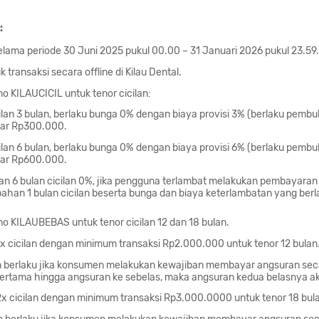
:
selama periode 30 Juni 2025 pukul 00.00 – 31 Januari 2026 pukul 23.59.
 transaksi secara offline di Kilau Dental.
 KILAUCICIL untuk tenor cicilan:
ilan 3 bulan, berlaku bunga 0% dengan biaya provisi 3% (berlaku pemb
sar Rp300.000.
ilan 6 bulan, berlaku bunga 0% dengan biaya provisi 6% (berlaku pemb
sar Rp600.000.
dan 6 bulan cicilan 0%, jika pengguna terlambat melakukan pembayara
ahan 1 bulan cicilan beserta bunga dan biaya keterlambatan yang berl
 KILAUBEBAS untuk tenor cicilan 12 dan 18 bulan.
1x cicilan dengan minimum transaksi Rp2.000.000 untuk tenor 12 bulan
an berlaku jika konsumen melakukan kewajiban membayar angsuran sec
pertama hingga angsuran ke sebelas, maka angsuran kedua belasnya a
2x cicilan dengan minimum transaksi Rp3.000.0000 untuk tenor 18 bul