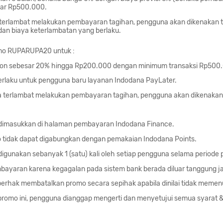
sar Rp500.000.
terlambat melakukan pembayaran tagihan, pengguna akan dikenakan t
dan biaya keterlambatan yang berlaku.
mo RUPARUPA20 untuk :
kon sebesar 20% hingga Rp200.000 dengan minimum transaksi Rp500
rlaku untuk pengguna baru layanan Indodana PayLater.
 terlambat melakukan pembayaran tagihan, pengguna akan dikenakan
dimasukkan di halaman pembayaran Indodana Finance.
tidak dapat digabungkan dengan pemakaian Indodana Points.
igunakan sebanyak 1 (satu) kali oleh setiap pengguna selama periode
bayaran karena kegagalan pada sistem bank berada diluar tanggung j
erhak membatalkan promo secara sepihak apabila dinilai tidak memenu
romo ini, pengguna dianggap mengerti dan menyetujui semua syarat 