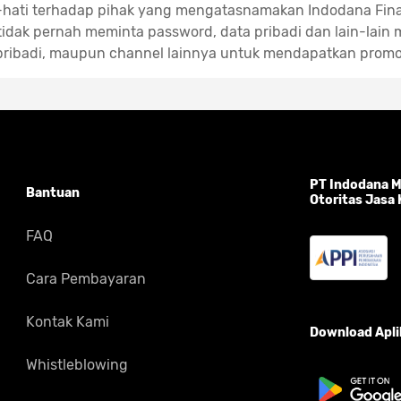
-hati terhadap pihak yang mengatasnamakan Indodana Fin
idak pernah meminta password, data pribadi dan lain-lain m
pribadi, maupun channel lainnya untuk mendapatkan promo
PT Indodana Mu
Bantuan
Otoritas Jasa
FAQ
Cara Pembayaran
Kontak Kami
Download Aplik
Whistleblowing