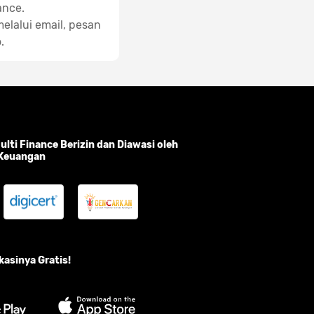
ance.
elalui email, pesan
.
lti Finance Berizin dan Diawasi oleh
 Keuangan
asinya Gratis!