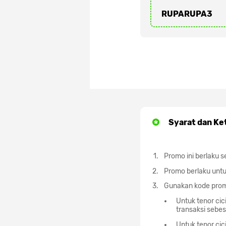
RUPARUPA3
Syarat dan Ke
Promo ini berlaku s
Promo berlaku untu
Gunakan kode prom
Untuk tenor cic
transaksi sebe
Untuk tenor cic