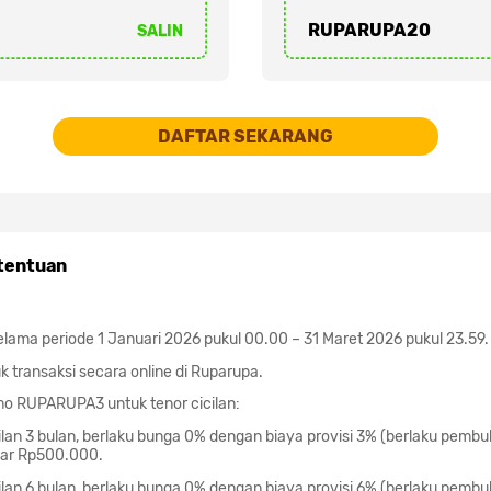
RUPARUPA20
SALIN
DAFTAR SEKARANG
tentuan
elama periode 1 Januari 2026 pukul 00.00 – 31 Maret 2026 pukul 23.59.
k transaksi secara online di Ruparupa.
o RUPARUPA3 untuk tenor cicilan:
ilan 3 bulan, berlaku bunga 0% dengan biaya provisi 3% (berlaku pemb
sar Rp500.000.
ilan 6 bulan, berlaku bunga 0% dengan biaya provisi 6% (berlaku pemb