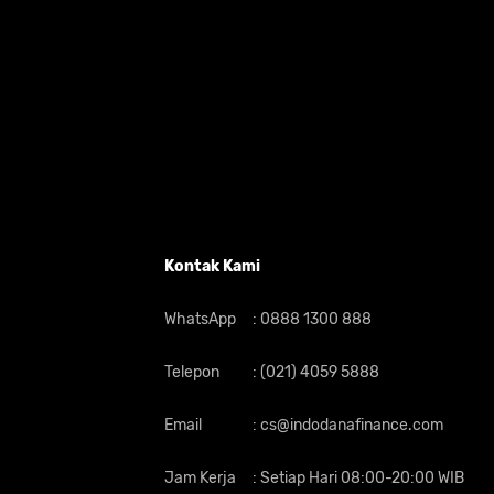
Kontak Kami
WhatsApp
:
0888 1300 888
Telepon
:
(021) 4059 5888
Email
:
cs@indodanafinance.com
Jam Kerja
:
Setiap Hari 08:00-20:00 WIB