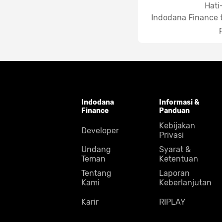
Hati
Indodana Finance t
Indodana
Informasi &
Finance
Panduan
Kebijakan
Developer
Privasi
Undang
Syarat &
Teman
Ketentuan
Tentang
Laporan
Kami
Keberlanjutan
Karir
RIPLAY