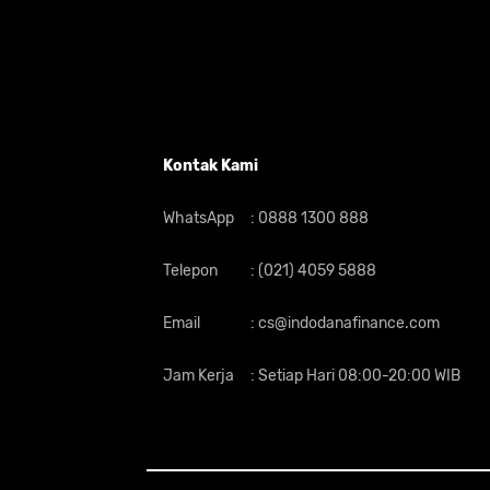
Kontak Kami
WhatsApp
:
0888 1300 888
Telepon
:
(021) 4059 5888
Email
:
cs@indodanafinance.com
Jam Kerja
:
Setiap Hari 08:00-20:00 WIB