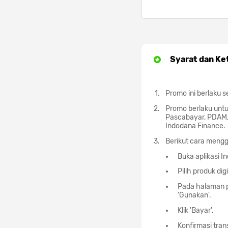
Syarat dan Ke
Promo ini berlaku s
Promo berlaku untu
Pascabayar, PDAM, 
Indodana Finance.
Berikut cara meng
Buka aplikasi I
Pilih produk dig
Pada halaman p
'Gunakan'.
Klik 'Bayar'.
Konfirmasi tran