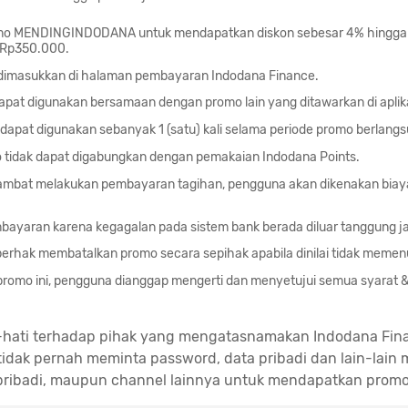
mo MENDINGINDODANA untuk mendapatkan diskon sebesar 4% hingga
 Rp350.000.
dimasukkan di halaman pembayaran Indodana Finance.
apat digunakan bersamaan dengan promo lain yang ditawarkan di aplik
apat digunakan sebanyak 1 (satu) kali selama periode promo berlangs
tidak dapat digabungkan dengan pemakaian Indodana Points.
lambat melakukan pembayaran tagihan, pengguna akan dikenakan biay
bayaran karena kegagalan pada sistem bank berada diluar tanggung j
erhak membatalkan promo secara sepihak apabila dinilai tidak memenu
romo ini, pengguna dianggap mengerti dan menyetujui semua syarat 
-hati terhadap pihak yang mengatasnamakan Indodana Fin
idak pernah meminta password, data pribadi dan lain-lain m
pribadi, maupun channel lainnya untuk mendapatkan promo