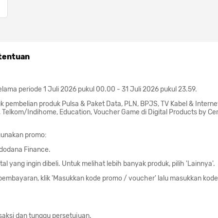
tentuan
elama periode 1 Juli 2026 pukul 00.00 - 31 Juli 2026 pukul 23.59.
k pembelian produk Pulsa & Paket Data, PLN, BPJS, TV Kabel & Interne
Telkom/Indihome, Education, Voucher Game di Digital Products by Cerm
gunakan promo:
ndodana Finance.
ital yang ingin dibeli. Untuk melihat lebih banyak produk, pilih 'Lainnya'.
embayaran, klik 'Masukkan kode promo / voucher' lalu masukkan kode 
saksi dan tunggu persetujuan.