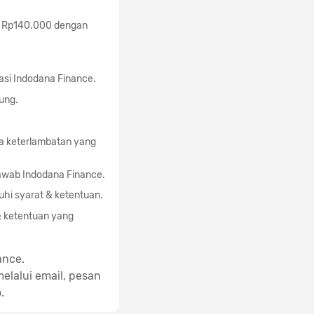
 Rp140.000 dengan
asi Indodana Finance.
ung.
a keterlambatan yang
awab Indodana Finance.
hi syarat & ketentuan.
& ketentuan yang
ance.
elalui email, pesan
.