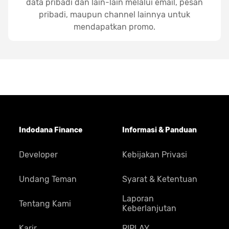
data pribadi dan lain-lain melalui email, pesan
pribadi, maupun channel lainnya untuk
mendapatkan promo.
Indodana Finance
Informasi & Panduan
Developer
Kebijakan Privasi
Undang Teman
Syarat & Ketentuan
Laporan
Tentang Kami
Keberlanjutan
Karir
RIPLAY