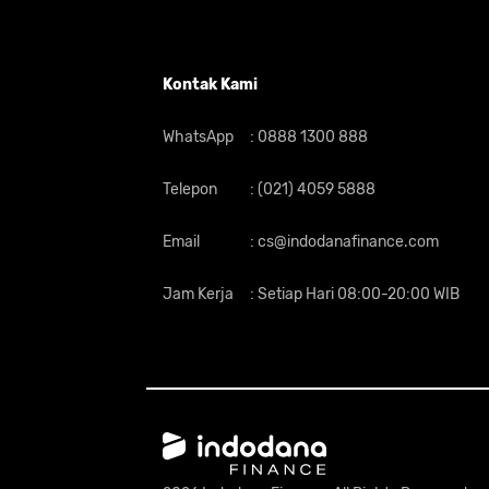
Kontak Kami
WhatsApp
:
0888 1300 888
Telepon
:
(021) 4059 5888
Email
:
cs@indodanafinance.com
Jam Kerja
:
Setiap Hari 08:00-20:00 WIB