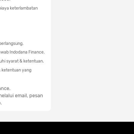
biaya keterlambatan
berlangsung.
awab Indodana Finance.
hi syarat & ketentuan.
& ketentuan yang
ance.
elalui email, pesan
.