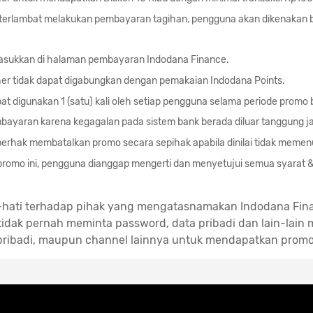
terlambat melakukan pembayaran tagihan, pengguna akan dikenakan 
asukkan di halaman pembayaran Indodana Finance.
r tidak dapat digabungkan dengan pemakaian Indodana Points.
t digunakan 1 (satu) kali oleh setiap pengguna selama periode promo 
bayaran karena kegagalan pada sistem bank berada diluar tanggung j
erhak membatalkan promo secara sepihak apabila dinilai tidak memenu
romo ini, pengguna dianggap mengerti dan menyetujui semua syarat 
-hati terhadap pihak yang mengatasnamakan Indodana Fin
idak pernah meminta password, data pribadi dan lain-lain m
pribadi, maupun channel lainnya untuk mendapatkan promo