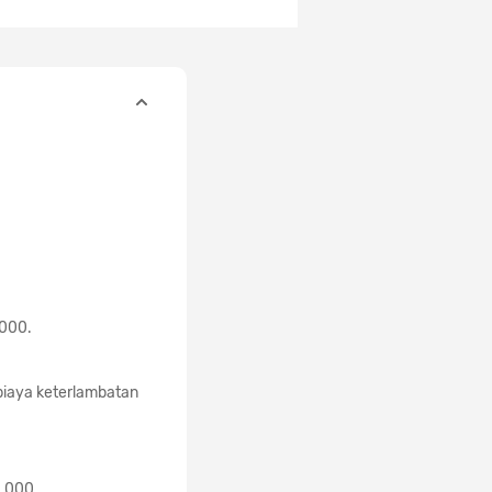
.000.
biaya keterlambatan
0.000.