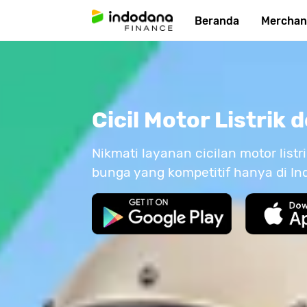
Beranda
Merchan
Cicil Motor Listrik
Nikmati layanan cicilan motor list
bunga yang kompetitif hanya di I