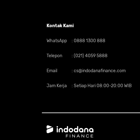
Kontak Kami
WhatsApp
:
0888 1300 888
Telepon
:
(021) 4059 5888
Email
:
cs@indodanafinance.com
Jam Kerja
:
Setiap Hari 08:00-20:00 WIB