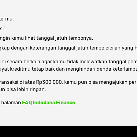
termu.
i”.
ingin kamu lihat tanggal jatuh temponya.
ngkap dengan keterangan tanggal jatuh tempo cicilan yang 
 ini secara berkala agar kamu tidak melewatkan tanggal p
yat kreditmu tetap baik dan menghindari denda keterlamb
transaksi di atas Rp300.000, kamu pun bisa mengajukan pe
un bisa lebih ringan.
ek halaman
FAQ Indodana Finance
.