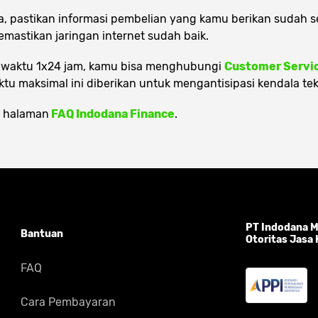
, pastikan informasi pembelian yang kamu berikan sudah se
mastikan jaringan internet sudah baik.
m waktu 1x24 jam, kamu bisa menghubungi
Customer Servic
tu maksimal ini diberikan untuk mengantisipasi kendala tek
ek halaman
FAQ Indodana Finance
.
PT Indodana Mu
Bantuan
Otoritas Jasa
FAQ
Cara Pembayaran