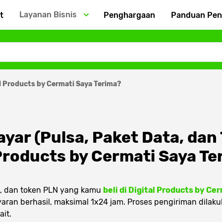
Layanan Bisnis
t
Penghargaan
Panduan Pe
al Products by Cermati Saya Terima?
yar (Pulsa, Paket Data, dan
l Products by Cermati Saya T
ta, dan token PLN yang kamu
beli di Digital Products by Ce
ran berhasil, maksimal 1x24 jam. Proses pengiriman dilaku
it.