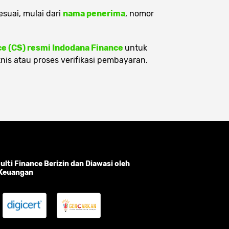
suai, mulai dari
nama penerima
, nomor
e (CS) resmi Indodana Finance
untuk
nis atau proses verifikasi pembayaran.
lti Finance Berizin dan Diawasi oleh
 Keuangan