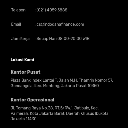
Telepon
:
(021) 4059 5888
Email
:
cs@indodanafinance.com
Jam Kerja
:
Setiap Hari 08:00-20:00 WIB
Lokasi Kami
Jika iPhone 14 Pro dan Pro Max tidak
Kantor Pusat
diletakkan bersebelahan, orang mungkin
Plaza Bank Index Lantai T, Jalan M.H. Thamrin Nomor 57,
akan sulit membedakan keduanya. Sebab
Gondangdia, Kec. Menteng, Jakarta Pusat 10350
jika dilihat dari belakang, keduanya sangat
identik. Bahkan pilihan warna yang
Kantor Operasional
dihadirkan juga sama persis.
Jl. Tomang Raya No.38, RT.5/RW.1, Jatipulo, Kec.
Palmerah, Kota Jakarta Barat, Daerah Khusus Ibukota
Di bagian belakang ada tiga buah kamera
Jakarta 11430
yang disusun dalam bingkai berbentuk