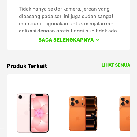
Tidak hanya sektor kamera, jeroan yang
dipasang pada seri ini juga sudah sangat
mumpuni. Digunakan untuk menjalankan
aplikasi dengan grafis tinggi pun tidak ada
kendala. Semua berjalan mulus.
BACA SELENGKAPNYA
Layarnya juga sudah sangat luas dengan
resolusi yang tinggi sehingga lebih
Produk Terkait
LIHAT SEMUA
memuaskan untuk dilihat. Tetapi, apakah
iPhone 14 Pro Max lebih layak untuk dibeli
dibanding varian iPhone 14 Pro yang juga
sudah unggul? Ulasan berikut akan
membantumu mendapat gambaran.
Warna iPhone 14 Pro Max