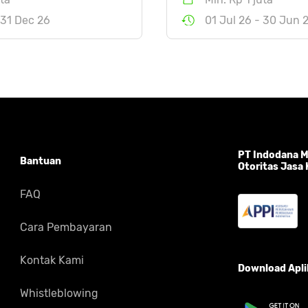
 31 Dec 26
01 Jul 26 - 30 Jun 
PT Indodana Mu
Bantuan
Otoritas Jasa
FAQ
Cara Pembayaran
Kontak Kami
Download Aplik
Whistleblowing