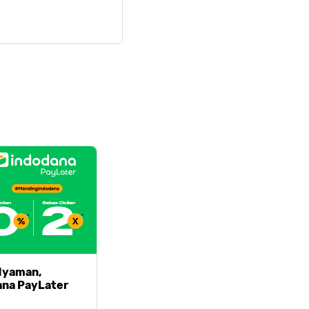
 Nyaman,
ana PayLater