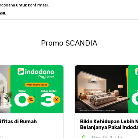
ndodana untuk konfirmasi.
il.
Promo
SCANDIA
fitas di Rumah
Bikin Kehidupan Lebih
Belanjanya Pakai Indod
uta
Min. Rp 1 juta