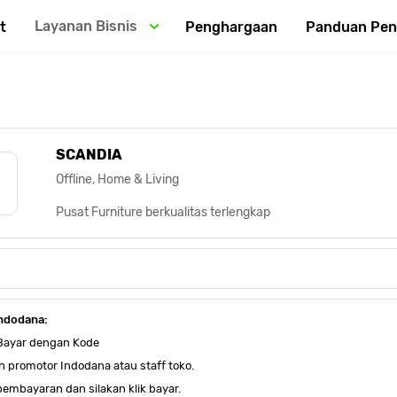
Layanan Bisnis
t
Penghargaan
Panduan Pe
SCANDIA
Offline, Home & Living
Pusat Furniture berkualitas terlengkap
ndodana:
 Bayar dengan Kode
n promotor Indodana atau staff toko.
 pembayaran dan silakan klik bayar.