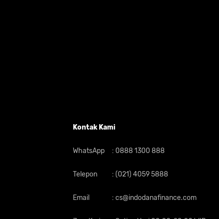
Kontak Kami
WhatsApp
:
0888 1300 888
Telepon
:
(021) 4059 5888
Email
:
cs@indodanafinance.com