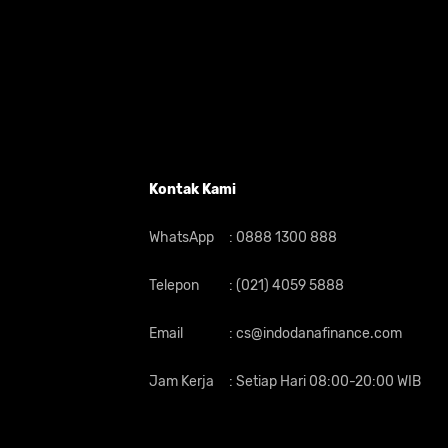
Kontak Kami
WhatsApp
:
0888 1300 888
Telepon
:
(021) 4059 5888
Email
:
cs@indodanafinance.com
Jam Kerja
:
Setiap Hari 08:00-20:00 WIB