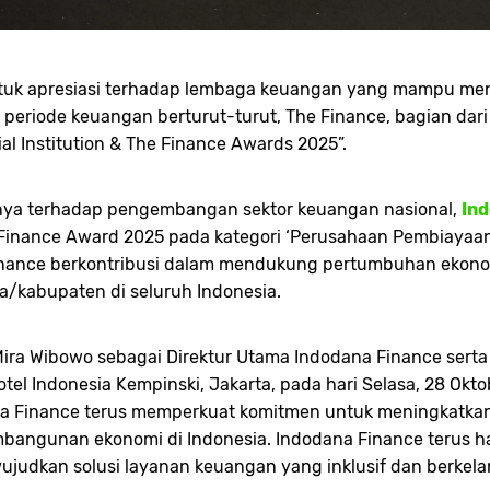
uk apresiasi terhadap lembaga keuangan yang mampu menjag
 periode keuangan berturut-turut, The Finance, bagian dar
l Institution & The Finance Awards 2025”.
sinya terhadap pengembangan sektor keuangan nasional,
In
inance Award 2025 pada kategori ‘Perusahaan Pembiayaan 
 Finance berkontribusi dalam mendukung pertumbuhan ekonom
ta/kabupaten di seluruh Indonesia.
Mira Wibowo sebagai Direktur Utama Indodana Finance serta
Hotel Indonesia Kempinski, Jakarta, pada hari Selasa, 28 Okt
na Finance terus memperkuat komitmen untuk meningkatkan ki
angunan ekonomi di Indonesia. Indodana Finance terus hadi
ujudkan solusi layanan keuangan yang inklusif dan berkela