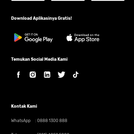
Kamera Depan
16MP
Fitur dan
Wi-Fi, GPS, NFC, Bluetooth,
Flash
,
Face Unlock
,
Layanan
Fingerprint
Download Aplikasinya Gratis!
Dimensi dan
166,61 x 78,1 x 8,61 mm
Ukuran
Berat
215 gram
Desain OPPO A6s
Temukan Social Media Kami
Kontak Kami
OPPO A6s mengusung desain
stylish
dan
modern yang memadukan estetika
WhatsApp
:
0888 1300 888
premium dengan kenyamanan