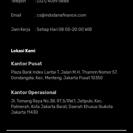
penggunaan harian melalui dua pilihan
Telepon
:
(021) 4059 5888
warna ikonik, yakni
Ice White
dan
Cappuccino Brown
. Varian
Ice White
Email
:
cs@indodanafinance.com
menawarkan kesan mewah dengan efek
shimmering
yang terinspirasi dari kilauan
Jam Kerja
:
Setiap Hari 08:00-20:00 WIB
glasial, sementara
Cappuccino Brown
hadir dengan nuansa hangat yang elegan
berkat sentuhan
matte glass texture
yang
Lokasi Kami
halus serta minim bekas sidik jari. Secara
Kantor Pusat
keseluruhan, kombinasi tekstur dinamis
dan
finishing
berkualitas tinggi ini
Plaza Bank Index Lantai T, Jalan M.H. Thamrin Nomor 57,
Gondangdia, Kec. Menteng, Jakarta Pusat 10350
membuat OPPO A6s tampil lebih unggul
dan dinamis dibandingkan kompetitor di
Kantor Operasional
kelasnya.
Jl. Tomang Raya No.38, RT.5/RW.1, Jatipulo, Kec.
Palmerah, Kota Jakarta Barat, Daerah Khusus Ibukota
Layar OPPO A6s
Jakarta 11430