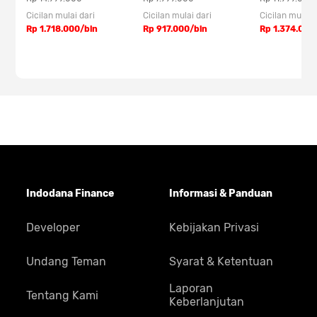
Cicilan mulai dari
Cicilan mulai dari
Cicilan mulai 
Rp 1.718.000/bln
Rp 917.000/bln
Rp 1.374.000
OPPO A6s Cappuccino Brown
OPPO A6s Ice White
Tabel Spesifikasi OPPO A6s
Indodana Finance
Informasi & Panduan
Tipe
Smartphone
Developer
Kebijakan Privasi
Bentuk
Bar
Undang Teman
Syarat & Ketentuan
OS
Android 15
Laporan
Versi OS
ColorOS 15.0
Tentang Kami
Keberlanjutan
SIM
Nano-SIM card/Nano-USIM card