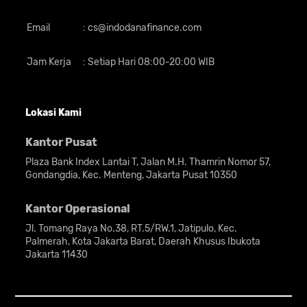
Saat pertama kali melihat perangkat ini,
Email
:
cs@indodanafinance.com
orang mungkin akan langsung teringat
dengan
smartphone
murah dari brand
Jam Kerja
:
Setiap Hari 08:00-20:00 WIB
sebelah. Modul kamera belakangnya
berbentuk lingkaran dan di dalamnya
terdapat empat buah cincin kecil.
Lokasi Kami
Desain tersebut mungkin akan “menipu”
Kantor Pusat
konsumen karena mengira akan ada
Plaza Bank Index Lantai T, Jalan M.H. Thamrin Nomor 57,
setidaknya tiga buah kamera yang dibawa.
Gondangdia, Kec. Menteng, Jakarta Pusat 10350
Namun pada kenyataannya, hanya ada
satu kamera utama yang ditemani lensa
Kantor Operasional
tambahan yang dibekalkan. Satu cincin
Jl. Tomang Raya No.38, RT.5/RW.1, Jatipulo, Kec.
lainnya berisi lampu flash LED, sementara
Palmerah, Kota Jakarta Barat, Daerah Khusus Ibukota
Jakarta 11430
sisanya hanya aksesoris semata.
Sebagai ponsel murah, pengguna masih