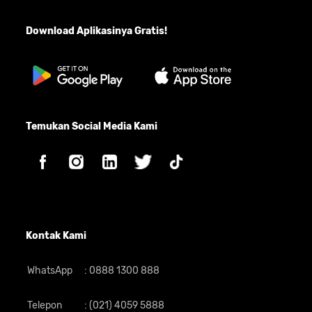
Kamera
50MP + lensa tambahan
Belakang
Download Aplikasinya Gratis!
Kamera
13MP
Depan
Fitur dan
Wi-Fi, GPS, Bluetooth, Flash, Headphone Jack
Layanan
Dimensi dan
171,88 x 77,8 x 8,22 mm
Ukuran
Temukan Social Media Kami
Berat
204 gram
Desain POCO C75
Kontak Kami
WhatsApp
:
0888 1300 888
Telepon
:
(021) 4059 5888