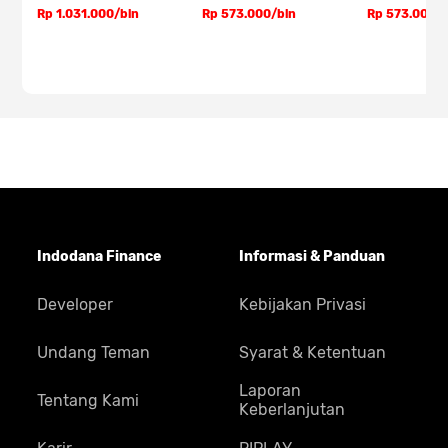
Rp 1.031.000/bln
Rp 573.000/bln
Rp 573.000/b
POCO C75 Green
POCO C75 Black
POCO C75 Gold
Indodana Finance
Informasi & Panduan
Spesifikasi POCO C75
Developer
Kebijakan Privasi
Tabel Spesifikasi POCO C75
Tipe
Smartphone
Undang Teman
Syarat & Ketentuan
Bentuk
Bar
Laporan
Tentang Kami
Keberlanjutan
OS
Android
Versi OS
Android 14, HyperOS