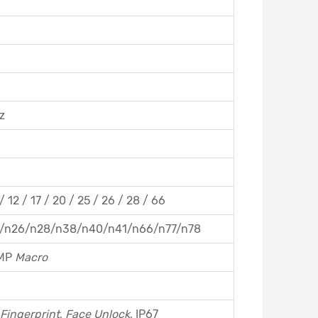
z
 / 12 / 17 / 20 / 25 / 26 / 28 / 66
2/n26/n28/n38/n40/n41/n66/n77/n78
5MP
Macro
Fingerprint
,
Face Unlock
, IP67