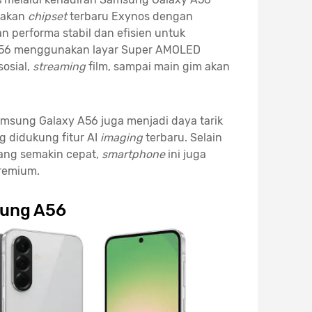
nakan
chipset
terbaru Exynos dengan
 performa stabil dan efisien untuk
56 menggunakan layar Super AMOLED
osial,
streaming
film, sampai main gim akan
amsung Galaxy A56 juga menjadi daya tarik
g didukung fitur AI
imaging
terbaru. Selain
ang semakin cepat,
smartphone
ini juga
remium.
ung A56