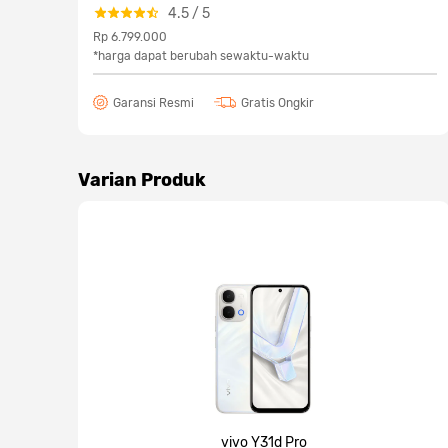
4.5
/
5
Rp 6.799.000
*harga dapat berubah sewaktu-waktu
Garansi Resmi
Gratis Ongkir
Varian Produk
vivo Y31d Pro