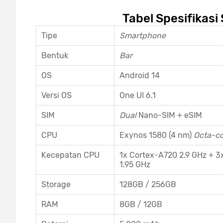
Tabel Spesifikas
Tipe
Smartphone
Bentuk
Bar
OS
Android 14
Versi OS
One UI 6.1
SIM
Dual
Nano-SIM + eSIM
CPU
Exynos 1580 (4 nm)
Octa-co
Kecepatan CPU
1x Cortex-A720 2.9 GHz + 3
1.95 GHz
Storage
128GB / 256GB
RAM
8GB / 12GB