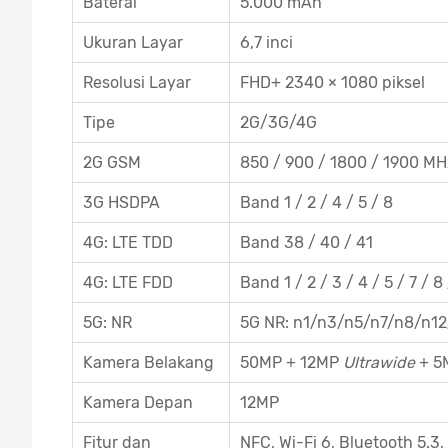
Baterai
5.000 mAh
Ukuran Layar
6,7 inci
Resolusi Layar
FHD+ 2340 × 1080 piksel
Tipe
2G/3G/4G
2G GSM
850 / 900 / 1800 / 1900 MH
3G HSDPA
Band 1 / 2 / 4 / 5 / 8
4G: LTE TDD
Band 38 / 40 / 41
4G: LTE FDD
Band 1 / 2 / 3 / 4 / 5 / 7 / 8
5G: NR
5G NR: n1/n3/n5/n7/n8/n1
Kamera Belakang
50MP + 12MP
Ultrawide
+ 
Kamera Depan
12MP
Fitur dan
NFC, Wi-Fi 6, Bluetooth 5.3,