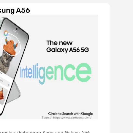
sung A56
s
melalui kehadiran Samsung Galaxy A56