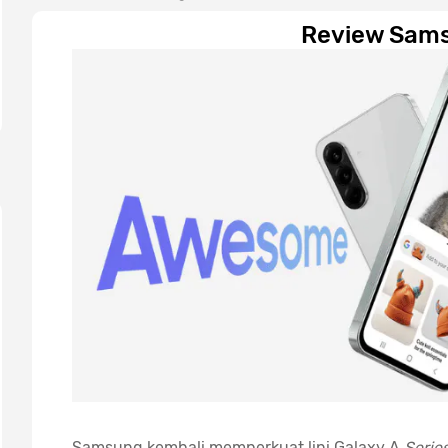
Review Sam
Samsung kembali memperkuat lini Galaxy A
Serie