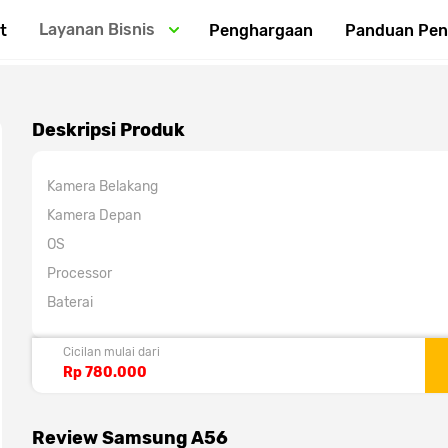
Layanan Bisnis
t
Penghargaan
Panduan Pe
Deskripsi Produk
Kamera Belakang
Kamera Depan
OS
Processor
Baterai
Cicilan mulai dari
Rp 780.000
Review Samsung A56