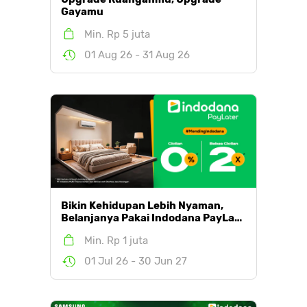
Gayamu
Min. Rp 5 juta
01 Aug 26 - 31 Aug 26
Bikin Kehidupan Lebih Nyaman,
Belanjanya Pakai Indodana PayLa…
Min. Rp 1 juta
01 Jul 26 - 30 Jun 27