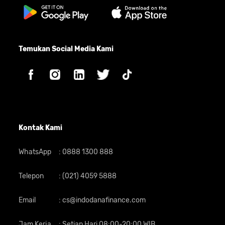
Temukan Social Media Kami
Kontak Kami
WhatsApp
:
0888 1300 888
Telepon
:
(021) 4059 5888
Email
:
cs@indodanafinance.com
Jam Kerja
:
Setiap Hari 08:00-20:00 WIB