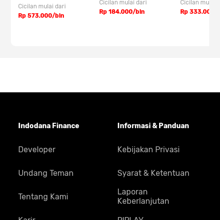
Cicilan mulai dari
Cicilan mulai 
Warna TECNO POVA 5 x Free
Cicilan mulai dari
Rp 184.000/bln
Rp 333.000/
Rp 573.000/bln
Fire
Indodana Finance
Informasi & Panduan
TECNO POVA 5 x Free Fire Hurricane Blue
Developer
Kebijakan Privasi
TECNO POVA 5 x Free Fire Mecha Black
TECNO POVA 5 x Free Fire Amber Gold
Undang Teman
Syarat & Ketentuan
Spesifikasi
Laporan
Tentang Kami
Keberlanjutan
Tabel Spesifikasi TECNO POVA 5 x Free Fire
Tipe
Smartphone