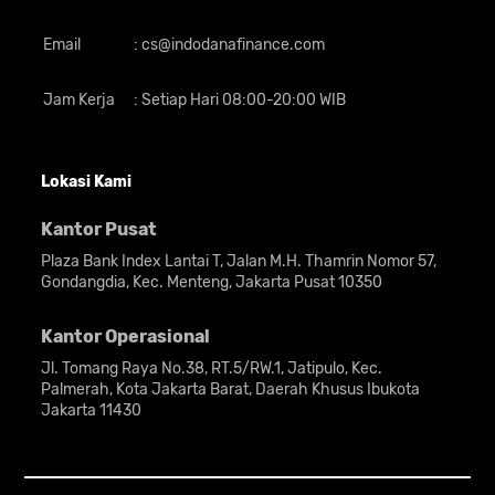
Email
:
cs@indodanafinance.com
Jam Kerja
Soal urusan desain, gawai ini memang
:
Setiap Hari 08:00-20:00 WIB
sangat terlihat hadir untuk para
penggemar
mobile gaming.
TECNO
menghadirkan perangkat dengan nuansa
Lokasi Kami
futuristik 3D yang terinspirasi dari Robot
Kantor Pusat
Meca dan diberikan sentuhan garis turbo
yang menawan.
Plaza Bank Index Lantai T, Jalan M.H. Thamrin Nomor 57,
Gondangdia, Kec. Menteng, Jakarta Pusat 10350
Selain desainnya yang menarik, ukuran
Kantor Operasional
dari perangkat ini juga tidak terlalu tebal
Jl. Tomang Raya No.38, RT.5/RW.1, Jatipulo, Kec.
meskipun dibekali baterai bongsor.
Palmerah, Kota Jakarta Barat, Daerah Khusus Ibukota
Dimensi bodinya hanya 168,61 x 76,61 x 9
Jakarta 11430
mm dengan bobot 219,4 gram. Saat
digenggam pun gawai masih cukup
nyaman.