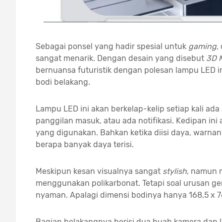
Sebagai ponsel yang hadir spesial untuk
gaming
,
sangat menarik. Dengan desain yang disebut
3D 
bernuansa futuristik dengan polesan lampu LED in
bodi belakang.
Lampu LED ini akan berkelap-kelip setiap kali ada 
panggilan masuk, atau ada notifikasi. Kedipan in
yang digunakan. Bahkan ketika diisi daya, warn
berapa banyak daya terisi.
Meskipun kesan visualnya sangat
stylish
, namun 
menggunakan polikarbonat. Tetapi soal urusan 
nyaman. Apalagi dimensi bodinya hanya 168,5 x 
Bagian belakangnya berisi dua buah kamera dan la