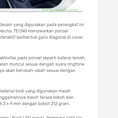
 desain yang digunakan pada perangkat ini
Mecha
, TECNO menawarkan ponsel
teraktif berbentuk garis diagonal di cover
aktivitas pada ponsel seperti baterai lemah,
i akan muncul sesuai dengan suara ringtone
anya akan berubah-ubah sesuai dengan
material bodi yang digunakan masih
genggamannya masih terasa kokoh dan
76,5 x 9 mm dengan bobot 212 gram.
mpu flash LED ganda. Pemindai sidik jari