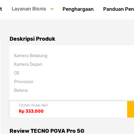
Layanan Bisnis
t
Penghargaan
Panduan Pe
Deskripsi Produk
Kamera Belakang
Kamera Depan
OS
Processor
Baterai
Cicilan mulai dari
Rp 333.000
Review TECNO POVA Pro 5G