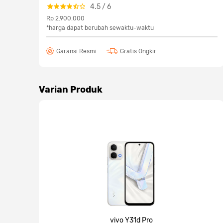
4.5
/
6
Rp 2.900.000
*harga dapat berubah sewaktu-waktu
Garansi Resmi
Gratis Ongkir
Varian Produk
vivo Y31d Pro